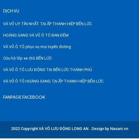
DỊCH VỤ
VÁ VỎ UY TÍN NHẤT TẠI ẤP THANH HIỆP BẾN LỨC
HOÀNG SANG VÁ VỎ Ô TÔ BAN ĐÊM
VÁ VỎ Ô TÔ phục vụ mọi tuyến đường
Cứu hộ lốp xe ôtô BẾN LỨC
VÁ VỎ Ô TÔ LƯU ĐỘNG TẠI BẾN LỨC THANH PHÚ
VÁ VỎ Ô TÔ HOÀNG SANG TẠI ẤP THANH HIỆP BẾN LỨC
FANPAGE FACEBOOK
2022 Copyright VÁ VỎ LƯU ĐỘNG LONG AN . Design by Nasani.vn