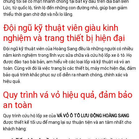
chúng tôi sẽ có mặt nhanh chóng tại bất kỳ đâu trên địa bàn Bến
Lức, từ quốc lộ, tỉnh lộ đến những con đường nhỏ, giúp bạn giảm
thiểu thời gian chờ đợi và nỗi lo lắng.
Đội ngũ kỹ thuật viên giàu kinh
nghiệm và trang thiết bị hiện đại
Đội ngũ kỹ thuật viên của Hoàng Sang đều là những người có nhiều
năm kinh nghiệm trong lĩnh vực sửa chữa và cứu hộ lốp xe ô tô. Họ
được đào tạo bài bản, am hiểu về các loại lốp và kỹ thuật vá vỏ an
toàn. Cùng với đó là việc trang bị các thiết bị, máy móc hiện đại, đảm
bảo quá trình khắc phục sự cố diễn ra nhanh chóng, chính xác và
hiệu quả.
Quy trình vá vỏ hiệu quả, đảm bảo
an toàn
Quy trình cứu hộ lốp xe của
VÁ VỎ Ô TÔ LƯU ĐỘNG HOÀNG SANG
được thiết kế tối ưu để mang lại sự thuận tiện và an tâm nhất cho
khách hàng: