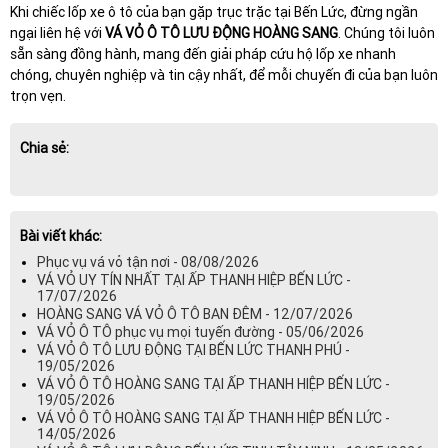
Khi chiếc lốp xe ô tô của bạn gặp trục trặc tại Bến Lức, đừng ngần
ngại liên hệ với
VÁ VỎ Ô TÔ LƯU ĐỘNG HOÀNG SANG
. Chúng tôi luôn
sẵn sàng đồng hành, mang đến giải pháp cứu hộ lốp xe nhanh
chóng, chuyên nghiệp và tin cậy nhất, để mỗi chuyến đi của bạn luôn
trọn vẹn.
Chia sẻ:
Bài viết khác:
Phục vụ vá vỏ tận nơi - 08/08/2026
VÁ VỎ UY TÍN NHẤT TẠI ẤP THANH HIỆP BẾN LỨC -
17/07/2026
HOÀNG SANG VÁ VỎ Ô TÔ BAN ĐÊM - 12/07/2026
VÁ VỎ Ô TÔ phục vụ mọi tuyến đường - 05/06/2026
VÁ VỎ Ô TÔ LƯU ĐỘNG TẠI BẾN LỨC THANH PHÚ -
19/05/2026
VÁ VỎ Ô TÔ HOÀNG SANG TẠI ẤP THANH HIỆP BẾN LỨC -
19/05/2026
VÁ VỎ Ô TÔ HOÀNG SANG TẠI ẤP THANH HIỆP BẾN LỨC -
14/05/2026