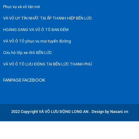
Phục vụ vá vỏ tận nơi
VÁ VỎ UY TÍN NHẤT TẠI ẤP THANH HIỆP BẾN LỨC
HOÀNG SANG VÁ VỎ Ô TÔ BAN ĐÊM
VÁ VỎ Ô TÔ phục vụ mọi tuyến đường
Cứu hộ lốp xe ôtô BẾN LỨC
VÁ VỎ Ô TÔ LƯU ĐỘNG TẠI BẾN LỨC THANH PHÚ
FANPAGE FACEBOOK
2022 Copyright VÁ VỎ LƯU ĐỘNG LONG AN . Design by Nasani.vn