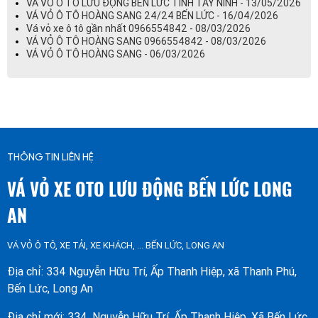
VÁ VỎ Ô TÔ LƯU ĐỘNG BẾN LỨC TINH TÂY NINH - 13/05/2026
VÁ VỎ Ô TÔ HOÀNG SANG 24/24 BẾN LỨC - 16/04/2026
Vá vỏ xe ô tô gần nhất 0966554842 - 08/03/2026
VÁ VỎ Ô TÔ HOÀNG SANG 0966554842 - 08/03/2026
VÁ VỎ Ô TÔ HOÀNG SANG - 06/03/2026
THÔNG TIN LIÊN HỆ
VÁ VỎ XE OTO LƯU ĐỘNG BẾN LỨC LONG
AN
VÁ VỎ Ô TÔ, XE TẢI, XE KHÁCH, ... BẾN LỨC, LONG AN
Địa chỉ: 334 Nguyễn Hữu Trí, Ấp Thanh Hiệp, xã Thanh Phú,
Bến Lức, Long An
Địa chỉ mới: 334, Nguyễn Hữu Trí, Ấp Thanh Hiệp, Xã Bến Lức,