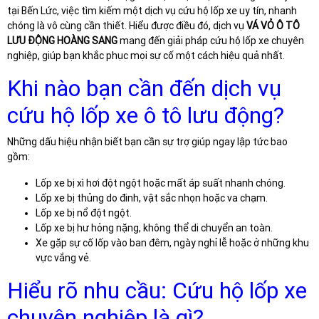
tại Bến Lức, việc tìm kiếm một dịch vụ cứu hộ lốp xe uy tín, nhanh
chóng là vô cùng cần thiết. Hiểu được điều đó, dịch vụ
VÁ VỎ Ô TÔ
LƯU ĐỘNG HOÀNG SANG
mang đến giải pháp cứu hộ lốp xe chuyên
nghiệp, giúp bạn khắc phục mọi sự cố một cách hiệu quả nhất.
Khi nào bạn cần đến dịch vụ
cứu hộ lốp xe ô tô lưu động?
Những dấu hiệu nhận biết bạn cần sự trợ giúp ngay lập tức bao
gồm:
Lốp xe bị xì hơi đột ngột hoặc mất áp suất nhanh chóng.
Lốp xe bị thủng do đinh, vật sắc nhọn hoặc va chạm.
Lốp xe bị nổ đột ngột.
Lốp xe bị hư hỏng nặng, không thể di chuyển an toàn.
Xe gặp sự cố lốp vào ban đêm, ngày nghỉ lễ hoặc ở những khu
vực vắng vẻ.
Hiểu rõ nhu cầu: Cứu hộ lốp xe
chuyên nghiệp là gì?