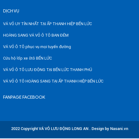
DỊCH VỤ
VÁ VỎ UY TÍN NHẤT TẠI ẤP THANH HIỆP BẾN LỨC
HOÀNG SANG VÁ VỎ Ô TÔ BAN ĐÊM
VÁ VỎ Ô TÔ phục vụ mọi tuyến đường
Cứu hộ lốp xe ôtô BẾN LỨC
VÁ VỎ Ô TÔ LƯU ĐỘNG TẠI BẾN LỨC THANH PHÚ
VÁ VỎ Ô TÔ HOÀNG SANG TẠI ẤP THANH HIỆP BẾN LỨC
FANPAGE FACEBOOK
2022 Copyright VÁ VỎ LƯU ĐỘNG LONG AN . Design by Nasani.vn