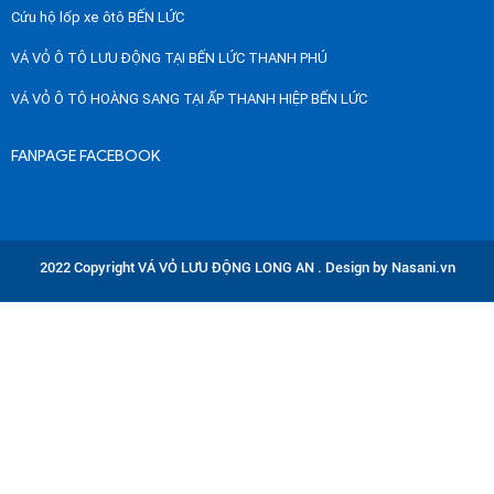
Cứu hộ lốp xe ôtô BẾN LỨC
VÁ VỎ Ô TÔ LƯU ĐỘNG TẠI BẾN LỨC THANH PHÚ
VÁ VỎ Ô TÔ HOÀNG SANG TẠI ẤP THANH HIỆP BẾN LỨC
FANPAGE FACEBOOK
2022 Copyright VÁ VỎ LƯU ĐỘNG LONG AN . Design by Nasani.vn