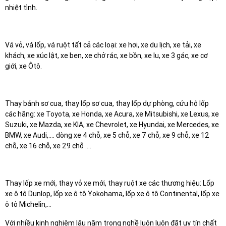
nhiệt tình.
Vá vỏ, vá lốp, vá ruột tất cả các loại: xe hơi, xe du lịch, xe tải, xe
khách, xe xúc lật, xe ben, xe chở rác, xe bồn, xe lu, xe 3 gác, xe cơ
giới, xe Ôtô.
Thay bánh sơ cua, thay lốp sơ cua, thay lốp dự phòng, cứu hộ lốp
các hãng: xe Toyota, xe Honda, xe Acura, xe Mitsubishi, xe Lexus, xe
Suzuki, xe Mazda, xe KIA, xe Chevrolet, xe Hyundai, xe Mercedes, xe
BMW, xe Audi,…. dòng xe 4 chỗ, xe 5 chỗ, xe 7 chỗ, xe 9 chỗ, xe 12
chỗ, xe 16 chỗ, xe 29 chỗ ....
Thay lốp xe mới, thay vỏ xe mới, thay ruột xe các thương hiệu: Lốp
xe ô tô Dunlop, lốp xe ô tô Yokohama, lốp xe ô tô Continental, lốp xe
ô tô Michelin,...
Với nhiều kinh nghiệm lâu năm trong nghề luôn luôn đặt uy tín chất