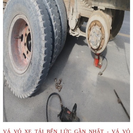
VÁ VỎ XE TẢI BẾN LỨC GẦN NHẤT - VÁ VỎ