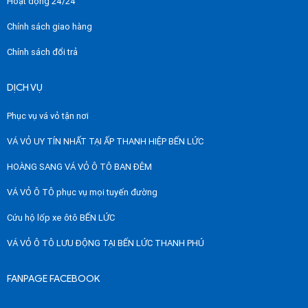
Hoạt động 24/24
Chính sách giao hàng
Chính sách đổi trả
DỊCH VỤ
Phục vụ vá vỏ tận nơi
VÁ VỎ UY TÍN NHẤT TẠI ẤP THANH HIỆP BẾN LỨC
HOÀNG SANG VÁ VỎ Ô TÔ BAN ĐÊM
VÁ VỎ Ô TÔ phục vụ mọi tuyến đường
Cứu hộ lốp xe ôtô BẾN LỨC
VÁ VỎ Ô TÔ LƯU ĐỘNG TẠI BẾN LỨC THANH PHÚ
FANPAGE FACEBOOK