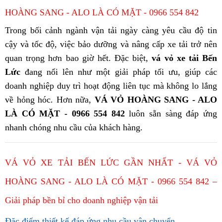
HOÀNG SANG - ALO LÀ CÓ MẶT - 0966 554 842
Trong bối cảnh ngành vận tải ngày càng yêu cầu độ tin
cậy và tốc độ, việc bảo dưỡng và nâng cấp xe tải trở nên
quan trọng hơn bao giờ hết. Đặc biệt,
vá vỏ xe tải Bến
Lức
đang nổi lên như một giải pháp tối ưu, giúp các
doanh nghiệp duy trì hoạt động liên tục mà không lo lắng
về hỏng hóc. Hơn nữa,
VÁ VỎ HOÀNG SANG - ALO
LÀ CÓ MẶT - 0966 554 842
luôn sẵn sàng đáp ứng
nhanh chóng nhu cầu của khách hàng.
VÁ VỎ XE TẢI BẾN LỨC GẦN NHẤT - VÁ VỎ
HOÀNG SANG - ALO LÀ CÓ MẶT - 0966 554 842 –
Giải pháp bền bỉ cho doanh nghiệp vận tải
Đặc điểm thiết kế đáp ứng nhu cầu vận chuyển