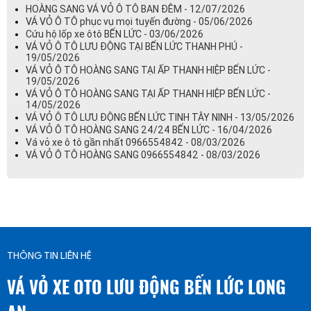
HOÀNG SANG VÁ VỎ Ô TÔ BAN ĐÊM - 12/07/2026
VÁ VỎ Ô TÔ phục vụ mọi tuyến đường - 05/06/2026
Cứu hộ lốp xe ôtô BẾN LỨC - 03/06/2026
VÁ VỎ Ô TÔ LƯU ĐỘNG TẠI BẾN LỨC THANH PHÚ -
19/05/2026
VÁ VỎ Ô TÔ HOÀNG SANG TẠI ẤP THANH HIỆP BẾN LỨC -
19/05/2026
VÁ VỎ Ô TÔ HOÀNG SANG TẠI ẤP THANH HIỆP BẾN LỨC -
14/05/2026
VÁ VỎ Ô TÔ LƯU ĐỘNG BẾN LỨC TINH TÂY NINH - 13/05/2026
VÁ VỎ Ô TÔ HOÀNG SANG 24/24 BẾN LỨC - 16/04/2026
Vá vỏ xe ô tô gần nhất 0966554842 - 08/03/2026
VÁ VỎ Ô TÔ HOÀNG SANG 0966554842 - 08/03/2026
THÔNG TIN LIÊN HỆ
VÁ VỎ XE OTO LƯU ĐỘNG BẾN LỨC LONG