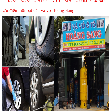
HOÀNG SANG - ALO LÀ CÓ MẶT - 0966 554 842 –
Ưu điểm nổi bật của vá vỏ Hoàng Sang