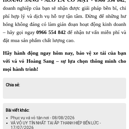
HOÀNG SANG - ALO LÀ CÓ MẶT - 0966 554 842
,
doanh nghiệp của bạn sẽ nhận được giải pháp bền bỉ, chi
phí hợp lý và dịch vụ hỗ trợ tận tâm. Đừng để những hư
hỏng không đáng có làm gián đoạn hoạt động kinh doanh
– hãy gọi ngay
0966 554 842
để nhận tư vấn miễn phí và
đặt mua sản phẩm chất lượng cao.
Hãy hành động ngay hôm nay, bảo vệ xe tải của bạn
với vá vỏ Hoàng Sang – sự lựa chọn thông minh cho
mọi hành trình!
Chia sẻ:
Bài viết khác:
Phục vụ vá vỏ tận nơi - 08/08/2026
VÁ VỎ UY TÍN NHẤT TẠI ẤP THANH HIỆP BẾN LỨC -
17/07/2026